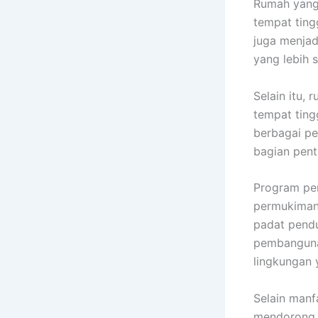
Rumah yang 
tempat ting
juga menja
yang lebih s
Selain itu,
tempat ting
berbagai pe
bagian pent
Program pe
permukiman 
padat pend
pembangunan
lingkungan 
Selain man
mendorong 