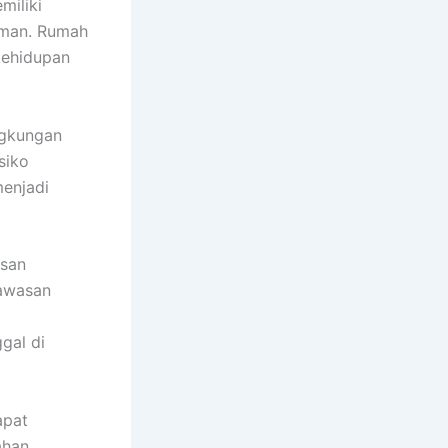
miliki
aman. Rumah
kehidupan
ngkungan
siko
menjadi
san
kawasan
gal di
apat
ahan