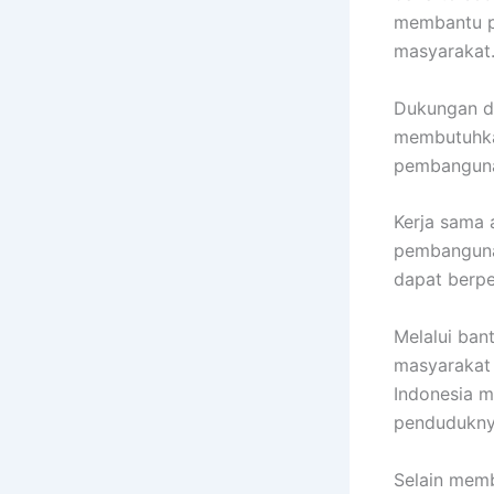
membantu p
masyarakat
Dukungan d
membutuhka
pembangunan
Kerja sama 
pembangunan
dapat berp
Melalui ban
masyarakat 
Indonesia m
pendudukny
Selain mem