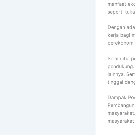
manfaat ek
seperti tuk
Dengan ada
kerja bagi 
perekonomia
Selain itu,
pendukung. M
lainnya. Se
tinggal den
Dampak Pos
Pembanguna
masyarakat.
masyarakat 