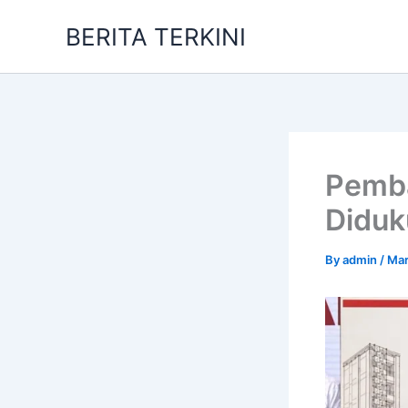
Skip
BERITA TERKINI
to
content
Pemba
Diduk
By
admin
/
Mar