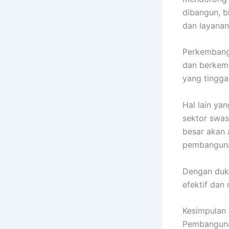
dibangun, b
dan layanan
Perkembanga
dan berkem
yang tinggal
Hal lain ya
sektor swas
besar akan 
pembanguna
Dengan duku
efektif da
Kesimpulan
Pembanguna