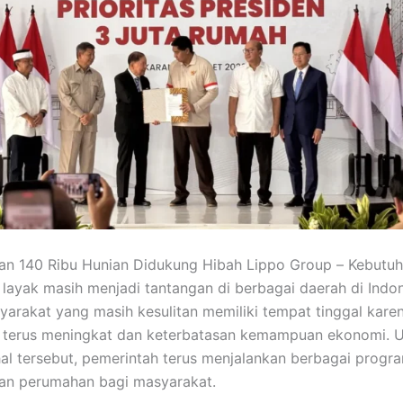
n 140 Ribu Hunian Didukung Hibah Lippo Group –
Kebutuh
layak masih menjadi tantangan di berbagai daerah di Indon
arakat yang masih kesulitan memiliki tempat tinggal kare
 terus meningkat dan keterbatasan kemampuan ekonomi. 
al tersebut, pemerintah terus menjalankan berbagai progr
n perumahan bagi masyarakat.