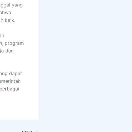
nggal yang
bahwa
h baik.
an
n, program
ja dan
yang dapat
emerintah
berbagai