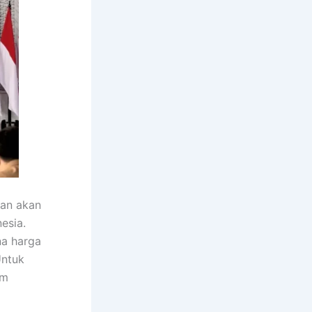
an akan
esia.
na harga
Untuk
am