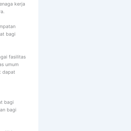
enaga kerja
a.
empatan
at bagi
ai fasilitas
itas umum
t dapat
t bagi
an bagi