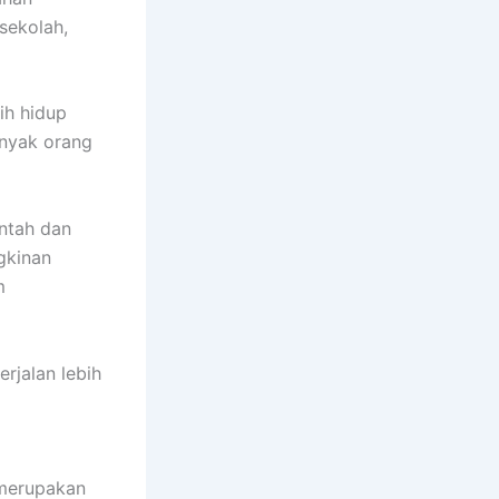
 sekolah,
ih hidup
anyak orang
intah dan
gkinan
m
rjalan lebih
 merupakan