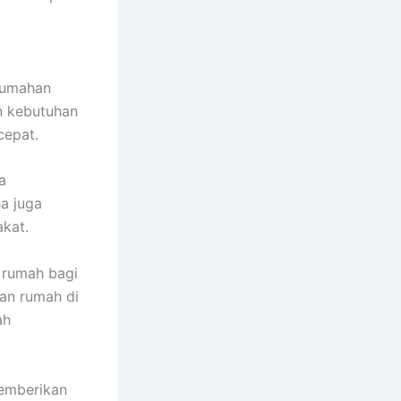
rumahan
n kebutuhan
cepat.
a
a juga
kat.
 rumah bagi
an rumah di
ah
emberikan