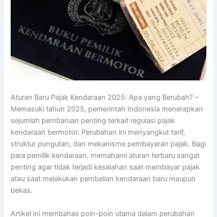
Aturan Baru Pajak Kendaraan 2025: Apa yang Berubah? –
Memasuki tahun 2025, pemerintah Indonesia menerapkan
sejumlah pembaruan penting terkait regulasi pajak
kendaraan bermotor. Perubahan ini menyangkut tarif,
struktur pungutan, dan mekanisme pembayaran pajak. Bagi
para pemilik kendaraan, memahami aturan terbaru sangat
penting agar tidak terjadi kesalahan saat membayar pajak
atau saat melakukan pembelian kendaraan baru maupun
bekas.
Artikel ini membahas poin-poin utama dalam perubahan